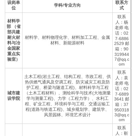
设岗单
联系方
学科/专业方向
位
式
联系
材料学
人：杨
部
（
省
老师 电
部共建
话：02
耐火材
材料学、材料物理化学、材料加工工程、金属
7-6886
料与冶
材料、新能源材料
2529 邮
金国家
箱：90
重点实
319944
验室
）
7@qq.c
om
联系
土木工程(岩土工程、结构工程、市政工程、供
人：袁
热供燃气通风及空调工程、防灾减灾工程及防
老师 电
护工程、桥梁与隧道工程)、材料科学与工程
话：02
城市建
（土木工程材料）、测绘科学与技术(大地测量
7-6889
设学院
学与测量工程)、力学（工程力学）、水利工
3641 邮
程、矿业工程、环境科学与工程、交通运输工
箱：37
程(道路与铁道工程)、城乡规划学、建筑学、
950318
风景园林、环境艺术设计
3@qq.c
om
联系
人：靳