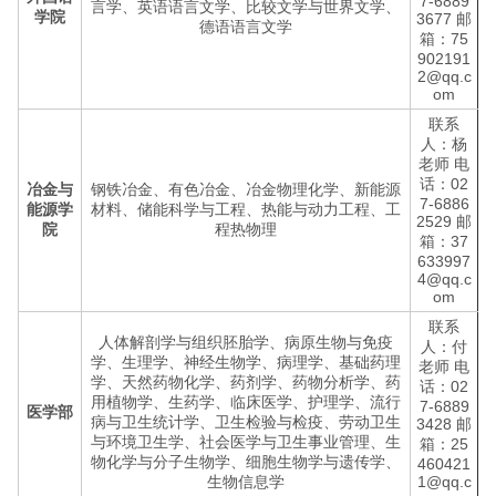
7-6889
言学、英语语言文学、比较文学与世界文学、
学院
3677 邮
德语语言文学
箱：75
902191
2@qq.c
om
联系
人：杨
老师 电
话：02
冶金与
钢铁冶金、有色冶金、冶金物理化学、新能源
7-6886
能源学
材料、储能科学与工程、热能与动力工程、工
2529 邮
院
程热物理
箱：37
633997
4@qq.c
om
联系
人体解剖学与组织胚胎学、病原生物与免疫
人：付
学、生理学、神经生物学、病理学、基础药理
老师 电
学、天然药物化学、药剂学、药物分析学、药
话：02
用植物学、生药学、临床医学、护理学、流行
7-6889
医学部
病与卫生统计学、卫生检验与检疫、劳动卫生
3428 邮
与环境卫生学、社会医学与卫生事业管理、生
箱：25
物化学与分子生物学、细胞生物学与遗传学、
460421
生物信息学
1@qq.c