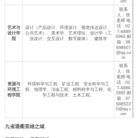
om
联系
人：张
老师 电
话：02
艺术与
设计（产品设计、环境设计、视觉传达设计、
7-6889
设计学
公共艺术）、美术学、艺术理论、设计学（工
6965 邮
院
业设计、交互设计、数字媒体）、建筑学
箱：38
698507
@qq.co
m
联系
人：张
老师 电
话：02
资源与
环境科学与工程、矿业工程、安全科学与工
7-6886
环境工
程、地理学、冶金工程、材料科学与工程、化
2892 邮
程学院
学工程与技术、土木工程。
箱：47
588522
0@qq.c
om
九省通衢英雄之城