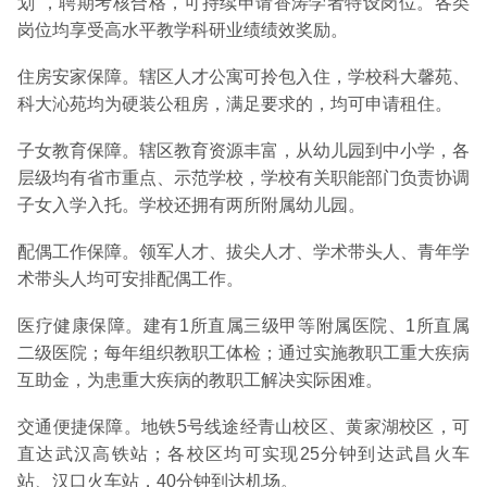
划”，聘期考核合格，可持续申请香涛学者特设岗位。各类
岗位均享受高水平教学科研业绩绩效奖励。
住房安家保障。辖区人才公寓可拎包入住，学校科大馨苑、
科大沁苑均为硬装公租房，满足要求的，均可申请租住。
子女教育保障。辖区教育资源丰富，从幼儿园到中小学，各
层级均有省市重点、示范学校，学校有关职能部门负责协调
子女入学入托。学校还拥有两所附属幼儿园。
配偶工作保障。领军人才、拔尖人才、学术带头人、青年学
术带头人均可安排配偶工作。
医疗健康保障。建有1所直属三级甲等附属医院、1所直属
二级医院；每年组织教职工体检；通过实施教职工重大疾病
互助金，为患重大疾病的教职工解决实际困难。
交通便捷保障。地铁5号线途经青山校区、黄家湖校区，可
直达武汉高铁站；各校区均可实现25分钟到达武昌火车
站、汉口火车站，40分钟到达机场。