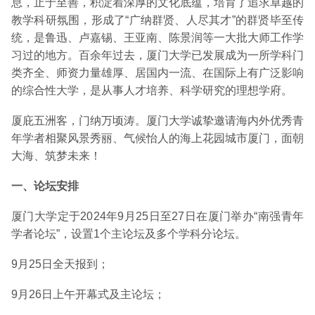
息，止于至善，积淀着深厚的文化底蕴，培育了追求卓越的
教学科研氛围，形成了“广纳群贤、人尽其才”的群贤毕至传
统，是鲁迅、卢嘉锡、王亚南、陈景润等一大批大师工作学
习过的地方。百余年过去，厦门大学已发展成为一所学科门
类齐全、师资力量雄厚、居国内一流、在国际上有广泛影响
的综合性大学，是从事人才培养、科学研究的理想学府。
厦庇五洲客，门纳万顷涛。厦门大学诚挚邀请海内外优秀青
年学者相聚风景秀丽、气候怡人的海上花园城市厦门，面朝
大海、筑梦未来！
一、论坛安排
厦门大学定于2024年9月25日至27日在厦门举办“南强青年
学者论坛”，设置1个主论坛及多个学科分论坛。
9月25日全天报到；
9月26日上午开幕式及主论坛；