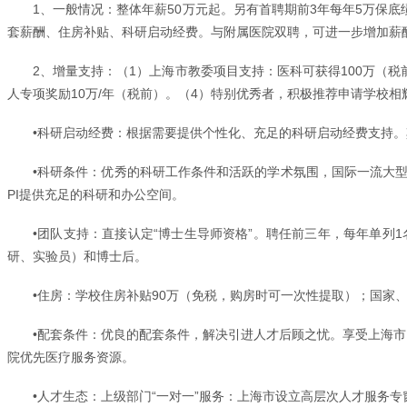
1、一般情况：整体年薪50万元起。另有首聘期前3年每年5万保底
套薪酬、住房补贴、科研启动经费。与附属医院双聘，可进一步增加薪
2、增量支持：（1）上海市教委项目支持：医科可获得100万（
人专项奖励10万/年（税前）。（4）特别优秀者，积极推荐申请学校
•科研启动经费：根据需要提供个性化、充足的科研启动经费支持。其
•科研条件：优秀的科研工作条件和活跃的学术氛围，国际一流大型
PI提供充足的科研和办公空间。
•团队支持：直接认定“博士生导师资格”。聘任前三年，每年单列
研、实验员）和博士后。
•住房：学校住房补贴90万（免税，购房时可一次性提取）；国家、
•配套条件：优良的配套条件，解决引进人才后顾之忧。享受上海市
院优先医疗服务资源。
•人才生态：上级部门“一对一”服务：上海市设立高层次人才服务