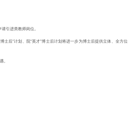
接申请引进类教师岗位。
级博士后”计划、院“英才”博士后计划将进一步为博士后提供立体、全方位
待遇。