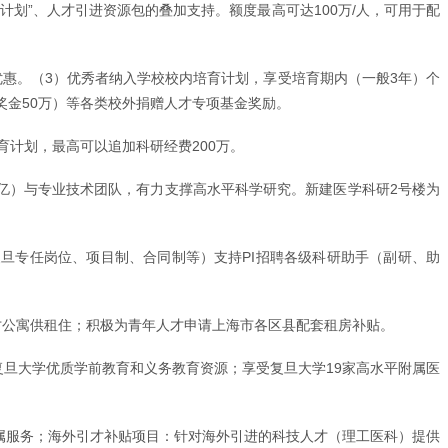
计划”、人才引进资源包的叠加支持。额度最高可达100万/人，可用于配
优惠。（3）优秀者纳入学校校内培育计划，享受培育期内（一般3年）个
奖金50万）等各类校外捐赠人才专项基金奖励。
育计划，最高可以追加科研经费200万。
5亿）与专业技术团队，有力支撑高水平科学研究。新建医学科研2号楼为
复旦专任岗位、项目制、合同制等）支持PI招聘各级科研助手（副研、助
的人才公寓供租住；积极为青年人才申请上海市各区县配套租房补贴。
复旦大学优质学前教育和义务教育资源；享受复旦大学19家高水平附属医
专属服务；海外引才补贴项目：针对海外引进的科技人才（理工医科）提供