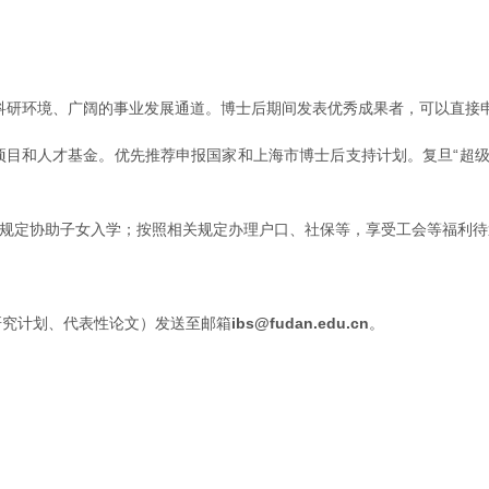
。
流的科研环境、广阔的事业发展通道。博士后期间发表优秀成果者，可以直
研项目和人才基金。优先推荐申报国家和上海市博士后支持计划。复旦“超
关规定协助子女入学；按照相关规定办理户口、社保等，享受工会等福利
研究计划、代表性论文）发送至邮箱
ibs@fudan.edu.cn
。