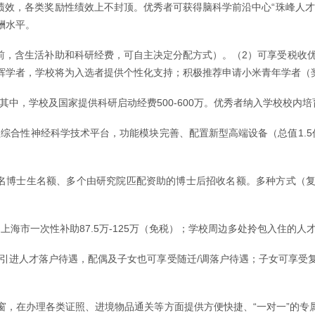
绩效，各类奖励性绩效上不封顶。优秀者可获得脑科学前沿中心“珠峰人才
酬水平。
税前，含生活补助和科研经费，可自主决定分配方式）。（2）可享受税收
相辉学者，学校将为入选者提供个性化支持；积极推荐申请小米青年学者（
中，学校及国家提供科研启动经费500-600万。优秀者纳入学校校内培
综合性神经科学技术平台，功能模块完善、配置新型高端设备（总值1.
1名博士生名额、多个由研究院匹配资助的博士后招收名额。多种方式（
上海市一次性补助87.5万-125万（免税）；学校周边多处拎包入住
引进人才落户待遇，配偶及子女也可享受随迁/调落户待遇；子女可享受
专窗，在办理各类证照、进境物品通关等方面提供方便快捷、“一对一”的