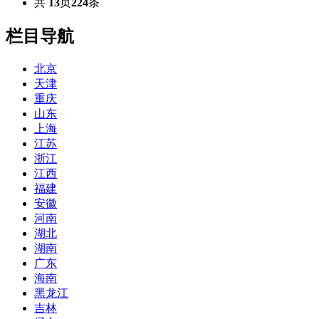
共
13
页
224
条
栏目导航
北京
天津
重庆
山东
上海
江苏
浙江
江西
福建
安徽
河南
湖北
湖南
广东
海南
黑龙江
吉林