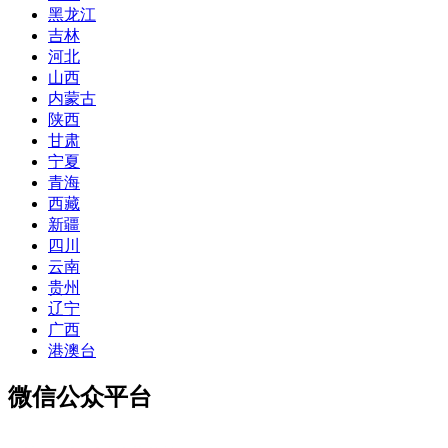
黑龙江
吉林
河北
山西
内蒙古
陕西
甘肃
宁夏
青海
西藏
新疆
四川
云南
贵州
辽宁
广西
港澳台
微信公众平台