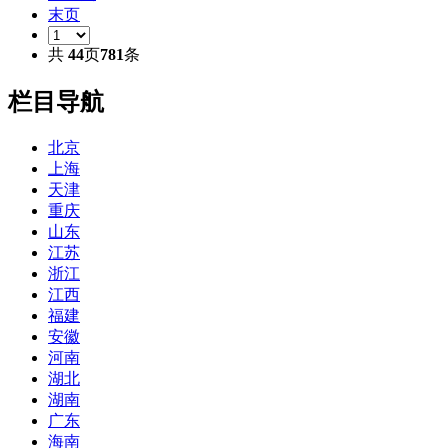
末页
共
44
页
781
条
栏目导航
北京
上海
天津
重庆
山东
江苏
浙江
江西
福建
安徽
河南
湖北
湖南
广东
海南